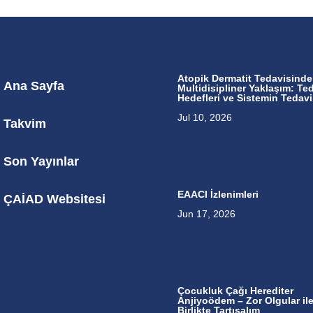
Atopik Dermatit Tedavisinde
Ana Sayfa
Multidisipliner Yaklaşım: Te
Hedefleri ve Sistemin Tedavi
Jul 10, 2026
Takvim
Son Yayınlar
EAACI İzlenimleri
ÇAİAD Websitesi
Jun 17, 2026
Çocukluk Çağı Herediter
Anjiyoödem – Zor Olgular il
Birlikte Tartışalım