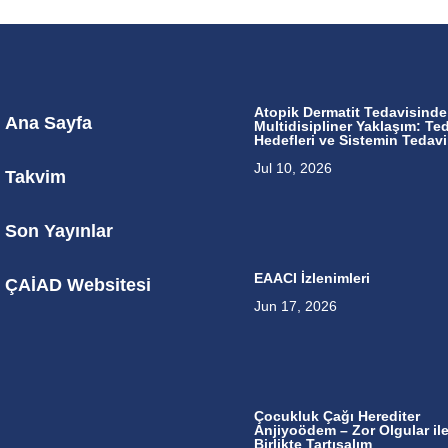
Atopik Dermatit Tedavisinde
Ana Sayfa
Multidisipliner Yaklaşım: Te
Hedefleri ve Sistemin Tedavi
Jul 10, 2026
Takvim
Son Yayınlar
EAACI İzlenimleri
ÇAİAD Websitesi
Jun 17, 2026
Çocukluk Çağı Herediter
Anjiyoödem – Zor Olgular il
Birlikte Tartışalım