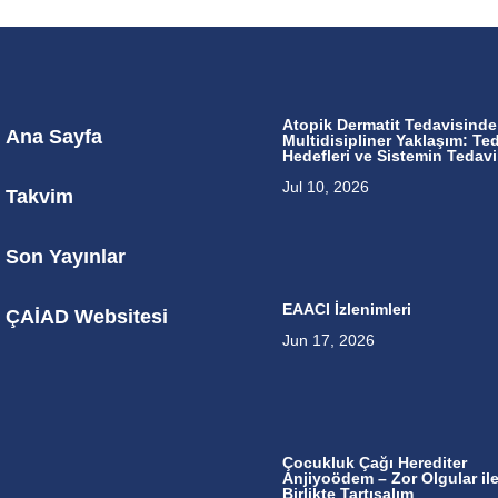
Atopik Dermatit Tedavisinde
Ana Sayfa
Multidisipliner Yaklaşım: Te
Hedefleri ve Sistemin Tedavi
Jul 10, 2026
Takvim
Son Yayınlar
EAACI İzlenimleri
ÇAİAD Websitesi
Jun 17, 2026
Çocukluk Çağı Herediter
Anjiyoödem – Zor Olgular il
Birlikte Tartışalım